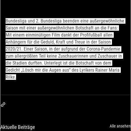
Bundesliga und 2. Bundesliga beenden eine außergewöhnliche 
Saison mit einer außergewöhnlichen Botschaft an die Fans: 
Mit einem einminütigen Film dankt der Profifußball allen 
Anhängern für die Geduld, Kraft und Treue in der Saison 
2020/21. Einer Saison, in der aufgrund der Corona-Pandemie 
zum allergrößten Teil keine Zuschauerinnen und Zuschauer in 
die Stadien durften. Unterlegt ist die Botschaft von dem 
Gedicht „Lösch mir die Augen aus“ des Lyrikers Rainer Maria 
Rilke.
Alle ansehen
Aktuelle Beiträge